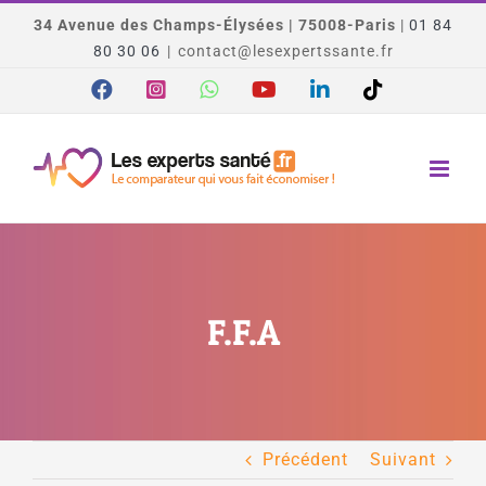
Passer
34 Avenue des Champs-Élysées | 75008-Paris
|
01 84
au
80 30 06
|
contact@lesexpertssante.fr
contenu
Facebook
Instagram
WhatsApp
YouTube
LinkedIn
Tiktok
F.F.A
Précédent
Suivant