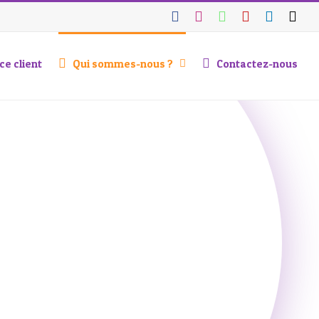
Facebook
Instagram
WhatsApp
YouTube
Linked
Tik
ce client
Qui sommes-nous ?
Contactez-nous