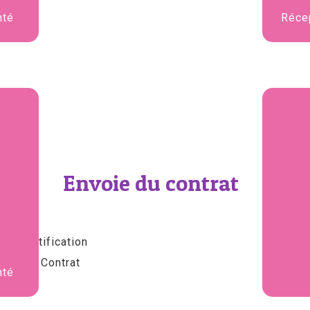
nté
Réce
Envoie du contrat
nté