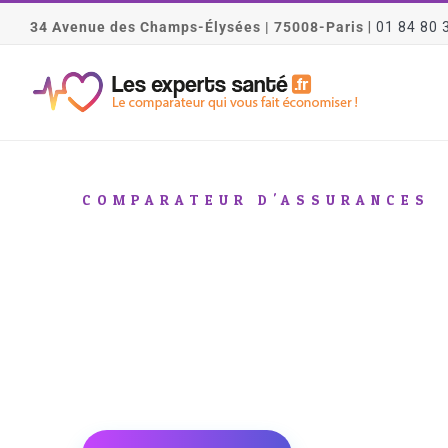
Passer
34 Avenue des Champs-Élysées | 75008-Paris
|
01 84 80 
au
contenu
COMPARATEUR D'ASSURANCES
Notre fonction
LES EXPERTS SANTÉ collaborent avec les plus
grands acteurs de la santé et de la prévoyance afin
de vous trouver le meilleur rapport garanties prix.